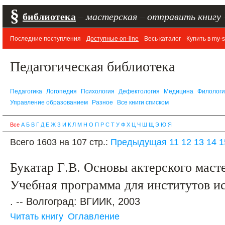
§
библиотека
–
мастерская
–
отправить книгу
Последние поступления
Доступные on-line
Весь каталог
Купить в my-s
Педагогическая библиотека
Педагогика
Логопедия
Психология
Дефектология
Медицина
Филолог
Управление образованием
Разное
Все книги списком
Все
А
Б
В
Г
Д
Е
Ж
З
И
К
Л
М
Н
О
П
Р
С
Т
У
Ф
Х
Ц
Ч
Ш
Щ
Э
Ю
Я
Всего 1603 на 107 стр.:
Предыдущая
11
12
13
14
1
Букатар Г.В. Основы актерского маст
Учебная программа для институтов ис
. -- Волгоград: ВГИИК, 2003
Читать книгу
Оглавление