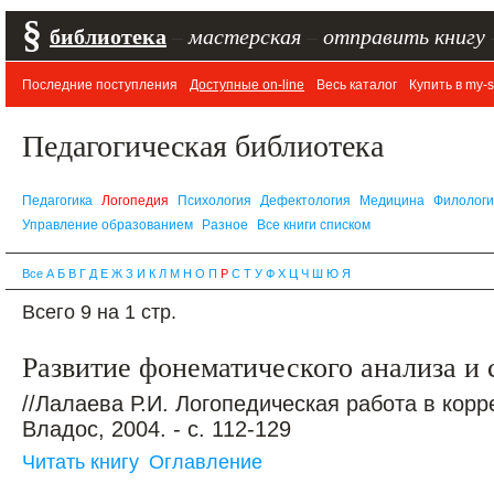
§
библиотека
–
мастерская
–
отправить книгу
Последние поступления
Доступные on-line
Весь каталог
Купить в my-s
Педагогическая библиотека
Педагогика
Логопедия
Психология
Дефектология
Медицина
Филолог
Управление образованием
Разное
Все книги списком
Все
А
Б
В
Г
Д
Е
Ж
З
И
К
Л
М
Н
О
П
Р
С
Т
У
Ф
Х
Ц
Ч
Ш
Ю
Я
Всего 9 на 1 стр.
Развитие фонематического анализа и 
//Лалаева Р.И. Логопедическая работа в корр
Владос, 2004. - с. 112-129
Читать книгу
Оглавление