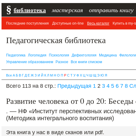
§
библиотека
–
мастерская
–
отправить книгу
Последние поступления
Доступные on-line
Весь каталог
Купить в my-s
Педагогическая библиотека
Педагогика
Логопедия
Психология
Дефектология
Медицина
Филолог
Управление образованием
Разное
Все книги списком
Все
А
Б
В
Г
Д
Е
Ж
З
И
Й
К
Л
М
Н
О
П
Р
С
Т
У
Ф
Х
Ц
Ч
Ш
Щ
Э
Ю
Я
Всего 113 на 8 стр.:
Предыдущая
1
2
3
4
5
6
7
8
С
Развитие человека от 0 до 20: Бесед
. –– НФ «Институт перспективных исследовани
(Методика интегрального воспитания)
Эта книга у нас в виде сканов или pdf.