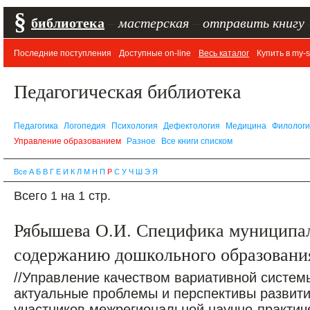
§
библиотека
–
мастерская
–
отправить книгу
Последние поступления
Доступные on-line
Весь каталог
Купить в my-s
Педагогическая библиотека
Педагогика
Логопедия
Психология
Дефектология
Медицина
Филолог
Управление образованием
Разное
Все книги списком
Все
А
Б
В
Г
Е
И
К
Л
М
Н
П
Р
С
У
Ч
Ш
Э
Я
Всего 1 на 1 стр.
Рябышева О.И. Специфика муниципал
содержанию дошкольного образования
//Управление качеством вариативной систем
актуальные проблемы и перспективы развити
участников межрегиональной научно-практиче