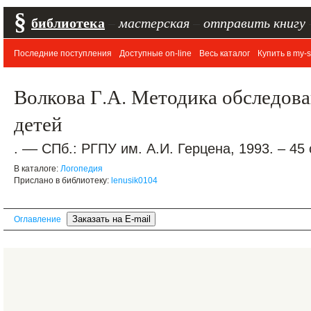
§
библиотека
–
мастерская
–
отправить книгу
Последние поступления
Доступные on-line
Весь каталог
Купить в my-s
Волкова Г.А. Методика обследов
детей
. –– СПб.: РГПУ им. А.И. Герцена, 1993. – 45 
В каталоге:
Логопедия
Прислано в библиотеку:
lenusik0104
Оглавление