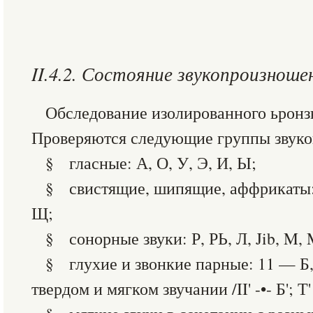
II.4.2. Состояние звукопроизноше
Обследование изолированного ьронз
Проверяются следующие группы звуко
§ гласные: А, О, У, Э, И, Ы;
§ свистящие, шипящие, аффрикаты: С
Щ;
§ сонорные звуки: Р, РЬ, Л, Jib, M, 
§ глухие и звонкие парные: 11 — Б
твердом и мягком звучании /II' -•- Б'; Т