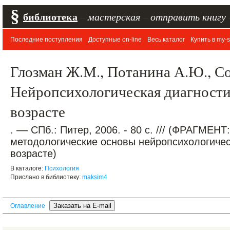
§
библиотека
–
мастерская
–
отправить книгу
Последние поступления
Доступные on-line
Весь каталог
Купить в my-s
Глозман Ж.М., Потанина А.Ю., Со
Нейропсихологическая диагности
возрасте
. –– СПб.: Питер, 2006. - 80 с. /// (ФРАГМЕНТ
методологические основы нейропсихологичес
возрасте)
В каталоге:
Психология
Прислано в библиотеку:
maksim4
Оглавление