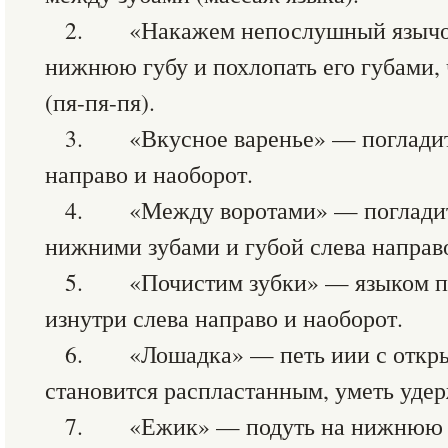
2. «Накажем непослушный язычок
нижнюю губу и похлопать его губами,
(пя-пя-пя).
3. «Вкусное варенье» — погладит
направо и наоборот.
4. «Между воротами» — погладит
нижними зубами и губой слева направо
5. «Почистим зубки» — языком по
изнутри слева направо и наоборот.
6. «Лошадка» — петь иии с откры
становится распластанным, уметь удерж
7. «Ежик» — подуть на нижнюю гу