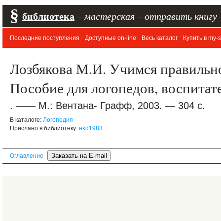
§
библиотека
–
мастерская
–
отправить книгу
Последние поступления
Доступные on-line
Весь каталог
Купить в my-s
Лозбякова М.И. Учимся правильно
Пособие для логопедов, воспитат
. —— М.: Вентана- Графф, 2003. — 304 с.
В каталоге:
Логопедия
Прислано в библиотеку:
ekd1983
Оглавление