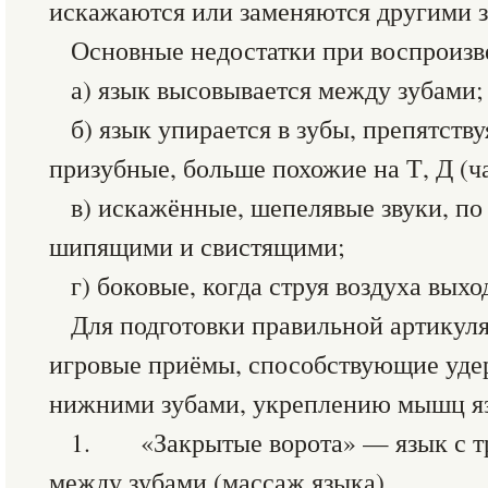
искажаются или заменяются другими з
Основные недостатки при воспроизве
а) язык высовывается между зубами;
б) язык упирается в зубы, препятству
призубные, больше похожие на Т, Д (ча
в) искажённые, шепелявые звуки, п
шипящими и свистящими;
г) боковые, когда струя воздуха выхо
Для подготовки правильной артикул
игровые приёмы, способствующие уде
нижними зубами, укреплению мышц яз
1. «Закрытые ворота» — язык с т
между зубами (массаж языка).