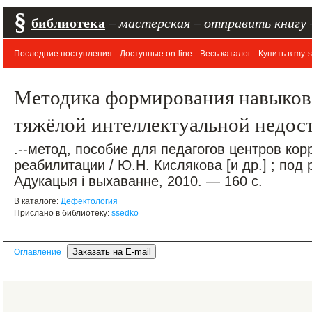
§
библиотека
–
мастерская
–
отправить книгу
Последние поступления
Доступные on-line
Весь каталог
Купить в my-s
Методика формирования навыков
тяжёлой интеллектуальной недос
.--метод, пособие для педагогов центров ко
реабилитации / Ю.Н. Кислякова [и др.] ; под 
Адукацыя і выхаванне, 2010. — 160 с.
В каталоге:
Дефектология
Прислано в библиотеку:
ssedko
Оглавление