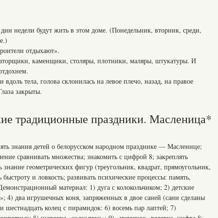
 недели будут жить в этом доме. (Понедельник, вторник, среди,
е.)
роители отдыхают».
аваторщики, каменщики, столяры, плотники, маляры, штукатуры. И
отдохнем.
оль тела, голова склонилась на левое плечо, назад, на правое
Глаза закрыты.
ские традиционные праздники. Масленица*
ять знания детей о белорусском народном празднике — Масленице;
умение сравнивать множества; знакомить с цифрой 8; закреплять
ть знание геометрических фигур (треугольник, квадрат, прямоугольник,
ь быстроту и ловкость; развивать психические процессы: память,
емонстрационный материал: 1) дуга с колокольчиком; 2) детские
»; 4) два игрушечных коня, запряженных в двое саней (сани сделаны
и шестнадцать колец с пирамидок: 6) восемь пар лаптей; 7)
животных; 8) шапочка «солнышко»; 9) «чудесное» ведерко, цифра 8;