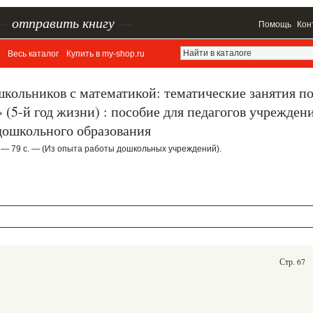
–
отправить книгу
—
Помощь
Кон
Весь каталог
Купить в my-shop.ru
кольников с математикой: тематические занятия п
5-й год жизни) : пособие для педагогов учрежден
ошкольного образования
 — 79 c. — (Из опыта работы дошкольных учреждений).
Стр. 67