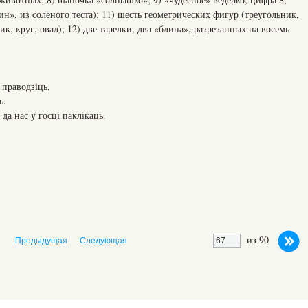
н», из соленого теста); 11) шесть геометрических фигур (треугольник,
к, круг, овал); 12) две тарелки, два «блина», разрезанных на восемь
 праводзіць,
ь.
нас у госці паклікаць.
из 90
Предыдущая
Следующая