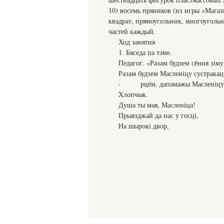
10) восемь пряников (из игры «Магази
квадрат, прямоугольник, многоугольни
частей каждый.
Ход занятия
1. Бяседа па тэме.
Педагог. «Разам будзем сёння зіму
Разам будзем Масленіцу сустракац
- рцём, дапамажы Масленіцу да 
Xлопчык.
Душа ты мая, Масленіца!
Прыязджай да нас у госці,
На шырокі двор,