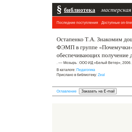
§
библиотека
–
мастерская
Последние поступления
Доступные on-line
Остапенко Т.А. Знакомим дош
ФЭМП в группе «Почемучки» (
обеспечивающих получение д
. –– Мозырь : ООО ИД «Белый Ветер», 2006.
В каталоге:
Педагогика
Прислано в библиотеку:
Zeal
Оглавление