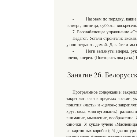
- Назовем по порядку, какие дни
четверг, пятница, суббота, воскресень
7. Расслабляющее упражнение «Ст
Педагог. Устали строители: экск
ушли отдыхать домой. Давайте и мы 
- Ноги вытянуты вперед, руки вд
плечо, вперед. (Повторить два раза.) 
Занятие 26. Белорус
Программное содержание: закрепл
закреплять счет в пределах восьми, 
понятия «часть» и «целое»; закрепля
круг, овал, многоугольник); развиват
внимание, мышление, воображение. Д
саночки; 3) кукла-чучело «Масленица
из картонных коробок); 5) два шнура 
шестнадцать фигурок пластмассовых 