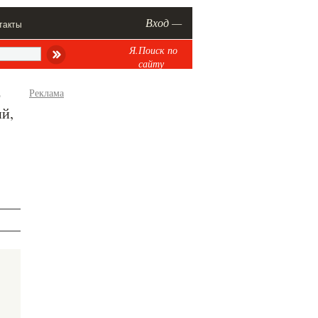
Вход —
такты
Я.Поиск по
сайту
о
Реклама
ий,