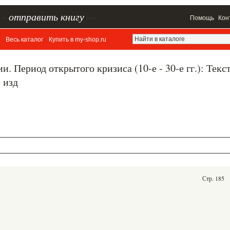
–
отправить книгу
—
Помощь
Кон
Весь каталог
Купить в my-shop.ru
. Период открытого кризиса (10-е - 30-е гг.): Текст
 изд
Стр. 185