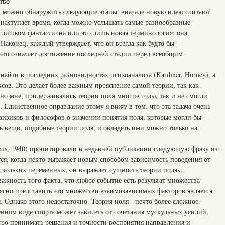
тво
й можно обнаружить следующие этапы: вначале новую идею считают
 наступает время, когда можно услышать самые разнообразные
 слишком фантастична или это лишь новая терминология: она
Наконец, каждый утверждает, что он всегда как будто бы
это означает достижение последней стадии перед всеобщим
айти в последних разновидностях психоанализа (Kardiner, Horney), а
сов. Это делает более важным прояснение самой теории, так как
бно мне, придерживались теории поля многие годы, так и не смогли
. Единственное оправдание этому я вижу в том, что эта задача очень
 физиков и философов о значении понятия поля, которые могли бы
ь вещи, подобные теории поля, и овладеть ими можно только на
gius, 1940) процитировали в недавней публикации следующую фразу из
ся, когда некто выражает новым способом зависимость поведения от
скольких переменных, он выражает сущность теории поля».
важность того факта, что любое событие есть результат множества
ясно представить это множество взаимозависимых факторов является
 Однако этого недостаточно. Теория иоля - нечто более сложное.
нном виде спорта может зависеть от сочетания мускульных усилий,
тро принимать решения и точности восприятия направления и