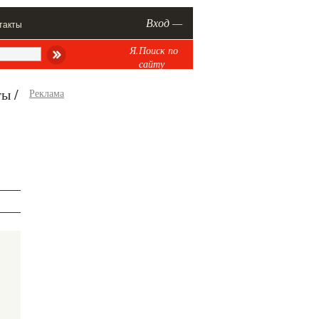
Вход —
такты
Я.Поиск по
сайту
ы /
Реклама