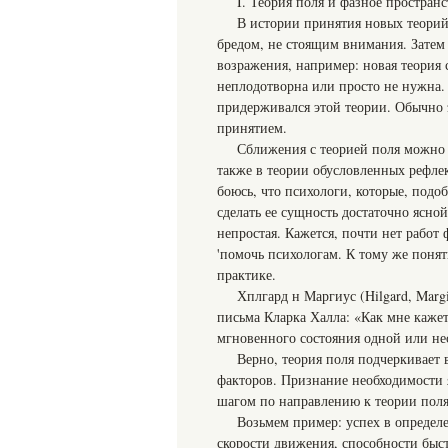
I. Теория поля и фазное пространс
В истории принятия новых теори
бредом, не стоящим внимания. Затем
возражения, например: новая теория
неплодотворна или просто не нужна. 
придерживался этой теории. Обычно 
принятием.
Сближения с теорией поля можно н
также в теории обусловленных рефлек
боюсь, что психологи, которые, подо
сделать ее сущность достаточно ясной
непростая. Кажется, почти нет работ
'помочь психологам. К тому же понят
практике.
Хплгард н Маргиус (Hilgard, Mar
письма Кларка Халла: «Как мне кажет
мгновенного состояния одной или не
Верно, теория поля подчеркивает 
факторов. Признание необходимости 
шагом по направлению к теории поля.
Возьмем пример: успех в определе
скорости движения, способности быс