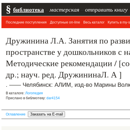
§
библиотека
–
мастерская
–
отправить книгу
Последние поступления
Доступные on-line
Весь каталог
Купить в my-s
Дружинина Л.А. Занятия по разв
пространстве у дошкольников с 
Методические рекомендации / [со
др.; науч. ред. ДружининаЛ. А ]
. —— Челябинск: АЛИМ, изд-во Марины Волко
В каталоге:
Логопедия
Прислано в библиотеку:
dar4154
Оглавление