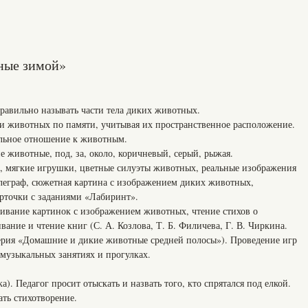
ные зимой»
вильно называть части тела диких животных.
ивотных по памяти, учитывая их пространственное расположение.
ное отношение к животным.
ие животные, под, за, около, коричневый, серый, рыжая.
а, мягкие игрушки, цветные силуэты животных, реальные изображения
еграф, сюжетная картина с изображением диких животных,
арточки с заданиями «Лабиринт».
ивание картинок с изображением животных, чтение стихов о
ание и чтение книг (С. А. Козлова, Т. Б. Филичева, Г. В. Чиркина.
серия «Домашние и дикие животные средней полосы»). Проведение игр
музыкальных занятиях и прогулках.
а). Педагог просит отыскать и назвать того, кто спрятался под елкой.
ать стихотворение.