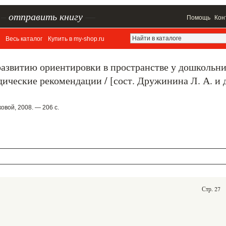
–
отправить книгу
—
Помощь
Кон
Весь каталог
Купить в my-shop.ru
развитию ориентировки в пространстве у дошкольн
ические рекомендации / [сост. Дружинина Л. А. и д
вой, 2008. — 206 с.
Стр. 27