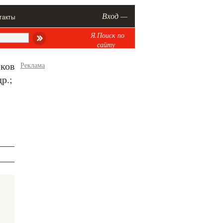
Вход —
такты
Я.Поиск по
сайту
иков
Реклама
р.;