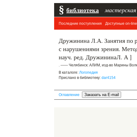
§
библиотека
–
мастерская
Последние поступления
Доступные on-line
Дружинина Л.А. Занятия по 
с нарушениями зрения. Метод
науч. ред. ДружининаЛ. А ]
. —— Челябинск: АЛИМ, изд-во Марины Волко
В каталоге:
Логопедия
Прислано в библиотеку:
dar4154
Оглавление