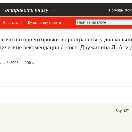
–
отправить книгу
—
Помощь
Кон
Весь каталог
Купить в my-shop.ru
развитию ориентировки в пространстве у дошкольн
ические рекомендации / [сост. Дружинина Л. А. и д
вой, 2008. — 206 с.
Стр. 137