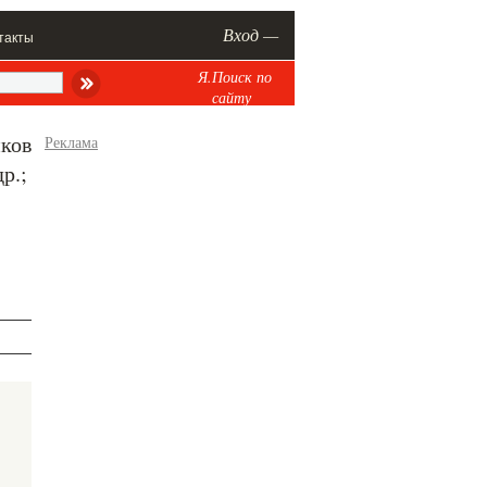
Вход —
такты
Я.Поиск по
сайту
иков
Реклама
р.;