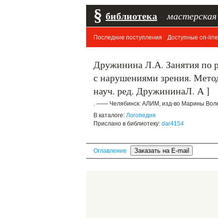
§
библиотека
–
мастерская
Последние поступления
Доступные on-line
Дружинина Л.А. Занятия по 
с нарушениями зрения. Метод
науч. ред. ДружининаЛ. А ]
. —— Челябинск: АЛИМ, изд-во Марины Волко
В каталоге:
Логопедия
Прислано в библиотеку:
dar4154
Оглавление