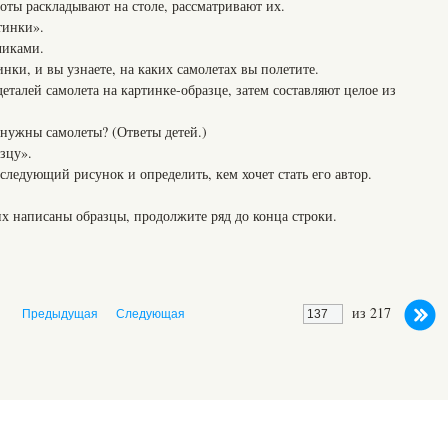
боты раскладывают на столе, рассматривают их.
тинки».
чиками.
 и вы узнаете, на каких самолетах вы полетите.
талей самолета на картинке-образце, затем составляют целое из
жны самолеты? (Ответы детей.)
зцу».
 следующий рисунок и определить, кем хочет стать его автор.
аписаны образцы, продолжите ряд до конца строки.
из 217
Предыдущая
Следующая