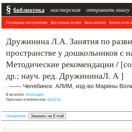
§
библиотека
–
мастерская
–
отправить книгу
Последние поступления
Доступные on-line
Весь каталог
Купить в my-s
Дружинина Л.А. Занятия по разв
пространстве у дошкольников с 
Методические рекомендации / [со
др.; науч. ред. ДружининаЛ. А ]
. —— Челябинск: АЛИМ, изд-во Марины Волко
В каталоге:
Логопедия
Прислано в библиотеку:
dar4154
Оглавление