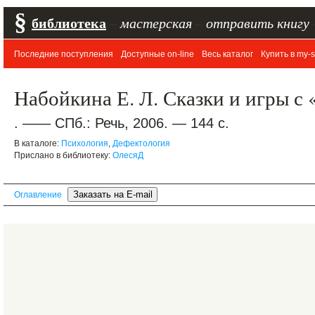
§
библиотека
–
мастерская
–
отправить книгу
Последние поступления
Доступные on-line
Весь каталог
Купить в my-s
Набойкина Е. Л. Сказки и игры с
. —— СПб.: Речь, 2006. — 144 с.
В каталоге:
Психология
,
Дефектология
Прислано в библиотеку:
ОлесяД
Оглавление