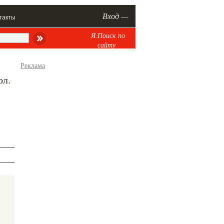
Вход —
такты
Я.Поиск по
сайту
Реклама
ол.