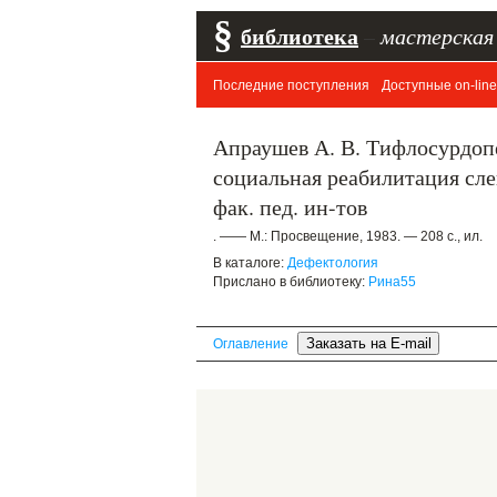
§
библиотека
–
мастерская
Последние поступления
Доступные on-line
Апраушев А. В. Тифлосурдопе
социальная реабилитация сле
фак. пед. ин-тов
. —— М.: Просвещение, 1983. — 208 с., ил.
В каталоге:
Дефектология
Прислано в библиотеку:
Рина55
Оглавление