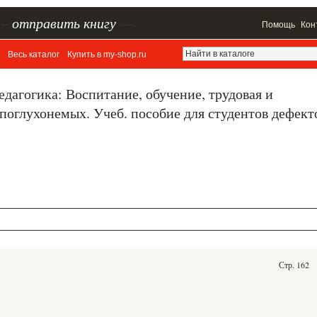
–
отправить книгу
—
Помощь
Кон
Весь каталог
Купить в my-shop.ru
дагогика: Воспитание, обучение, трудовая и
поглухонемых. Учеб. пособие для студентов дефект
Стр. 162