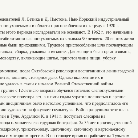
едователей Л. Бетика и Д. Ньютона, Нью-Йоркский индустриальный
епоглухонемыми в области приспособления их к труду с 1920 г.
ы этого периода исследователи не освещают. В 1962 г. это начинание
 реабилитации слепоглухонемых охватывала 90 человек. 20 из них жили
ьные были приходящими. Трудовое приспособление шло последующим
 станках, сборка, упаковка и вязание. Для женщин были организованы,
омоводству, включающие шитье, приготовление пищи, уборку
 Ярмоленко, после Октябрьской революции воспитанники ленинградской
тье, вязание, столярное дело. Однако включение их в
не удалось в связи с началом Великой Отечественной войны.
 группе с 12-летнсго возраста обучался тотально слепоглухонемой
возрасте полутора лет, а к пяти годам утратил полностью и зрение.
ым дисциплинам было настолько успешным, что предполагалось его
ию художеств на факультет скульптуры. Война разрушила этот план.
ей в Туле, Ардалион К. в 1941 г. поступает слесарем на
риода начинается его трудовая биография. За 35 лет производственной
столярному, трикотажному, щеточному, сеточному и картонажному
м и моторном прессах. В па-стоящее время он работает на Тульском