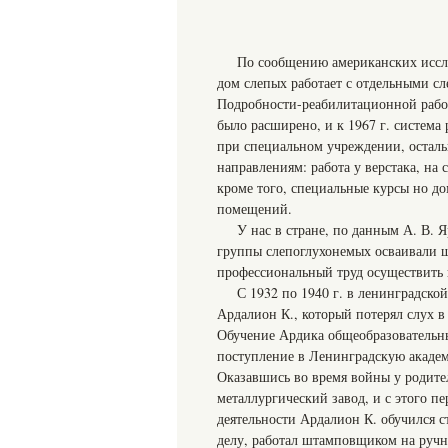
По сообщению американских иссл
дом слепых работает с отдельными сл
Подробности-реабилитационной работ
было расширено, и к 1967 г. система
при специальном учреждении, остал
направлениям: работа у верстака, на
кроме того, специальные курсы но д
помещений.
У нас в стране, по данным А. В.
группы слепоглухонемых осваивали ши
профессиональный труд осуществить 
С 1932 по 1940 г. в ленинградской
Ардалион К., который потерял слух в 
Обучение Ардика общеобразовательн
поступление в Ленинградскую академ
Оказавшись во время войны у родител
металлургический завод, и с этого пе
деятельности Ардалион К. обучился 
делу, работал штамповщиком на ручно