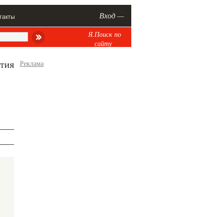
Вход —
такты
Я.Поиск по
сайту
тия
Реклама