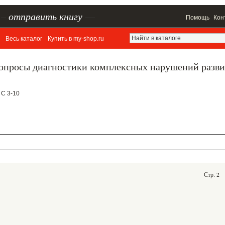
–
отправить книгу
—
Помощь
Кон
Весь каталог
Купить в my-shop.ru
опросы диагностики комплексных нарушений разви
 С 3-10
Стр. 2