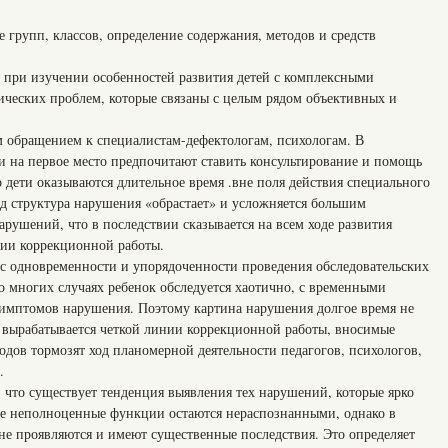
упп, классов, определение содержания, методов и средств
 при изучении особенностей развития детей с комплексными
ческих проблем, которые связаны с целым рядом объективных и
м обращением к специалистам-дефектологам, психологам. В
и на первое место предпочитают ставить консультирование и помощь
о дети оказываются длительное время .вне поля действия специального
од структура нарушения «обрастает» и усложняется большим
рушений, что в последствии сказывается на всем ходе развития
егии коррекционной работы.
ос одновременности и упорядоченности проведения обследовательских
о многих случаях ребенок обследуется хаотично, с временными
имптомов нарушения. Поэтому картина нарушения долгое время не
е вырабатывается четкой линии коррекционной работы, вносимые
одов тормозят ход планомерной деятельности педагогов, психологов,
.
, что существует тенденция выявления тех нарушений, которые ярко
рые неполноценные функции остаются нераспознанными, однако в
не проявляются и имеют существенные последствия. Это определяет