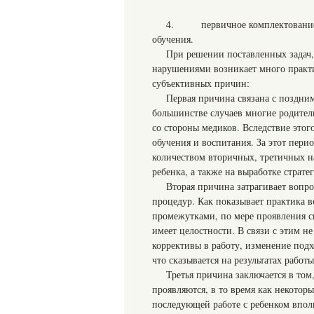
4. первичное комплектование гр
обучения.
При решении поставленных задач,
нарушениями возникает много практи
субъективных причин:
Первая причина связана с поздни
большинстве случаев многие родител
со стороны медиков. Вследствие этог
обучения и воспитания. За этот пери
количеством вторичных, третичных на
ребенка, а также на выработке страт
Вторая причина затрагивает вопр
процедур. Как показывает практика в
промежутками, по мере проявления с
имеет целостности. В связи с этим н
коррективы в работу, изменение подх
что сказывается на результатах работы
Третья причина заключается в том
проявляются, в то время как некото
последующей работе с ребенком впол