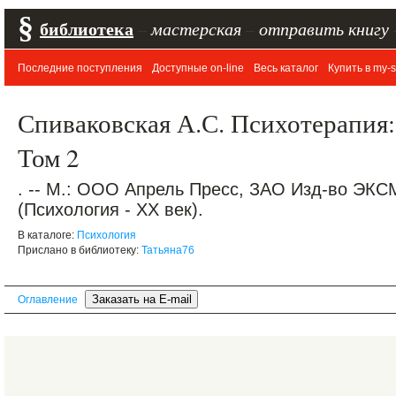
§
библиотека
–
мастерская
–
отправить книгу
Последние поступления
Доступные on-line
Весь каталог
Купить в my-s
Спиваковская А.С. Психотерапия: 
Том 2
. -- М.: ООО Апрель Пресс, ЗАО Изд-во ЭКСМО
(Психология - XX век).
В каталоге:
Психология
Прислано в библиотеку:
Татьяна76
Оглавление