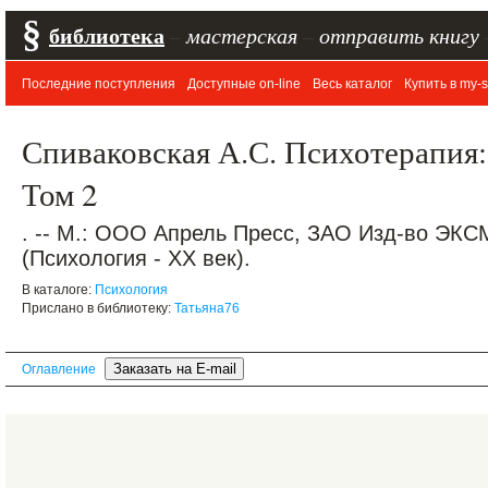
§
библиотека
–
мастерская
–
отправить книгу
Последние поступления
Доступные on-line
Весь каталог
Купить в my-s
Спиваковская А.С. Психотерапия: 
Том 2
. -- М.: ООО Апрель Пресс, ЗАО Изд-во ЭКСМО
(Психология - XX век).
В каталоге:
Психология
Прислано в библиотеку:
Татьяна76
Оглавление