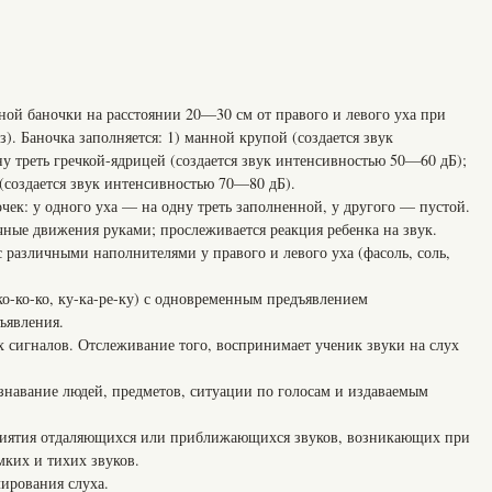
ной баночки на расстоянии 20—30 см от правого и левого уха при
). Баночка заполняется: 1) манной крупой (создается звук
у треть гречкой-ядрицей (создается звук интенсивностью 50—60 дБ);
(создается звук интенсивностью 70—80 дБ).
чек: у одного уха — на одну треть заполненной, у другого — пустой.
ые движения руками; прослеживается реакция ребенка на звук.
 различными наполнителями у правого и левого уха (фасоль, соль,
о-ко-ко, ку-ка-ре-ку) с одновременным предъявлением
ъявления.
 сигналов. Отслеживание того, воспринимает ученик звуки на слух
Узнавание людей, предметов, ситуации по голосам и издаваемым
приятия отдаляющихся или приближающихся звуков, возникающих при
мких и тихих звуков.
ирования слуха.