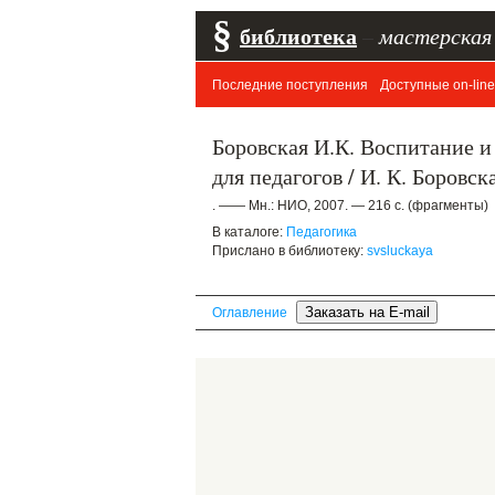
§
библиотека
–
мастерская
Последние поступления
Доступные on-line
Боровская И.К. Воспитание и
для педагогов / И. К. Боровска
. —— Мн.: НИО, 2007. — 216 с. (фрагменты)
В каталоге:
Педагогика
Прислано в библиотеку:
svsluckaya
Оглавление