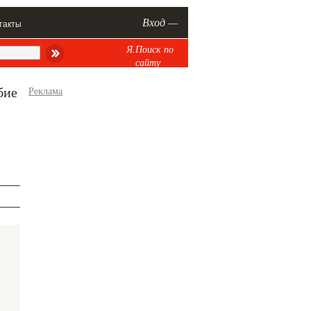
Вход —
такты
Я.Поиск по
сайту
бие
Реклама