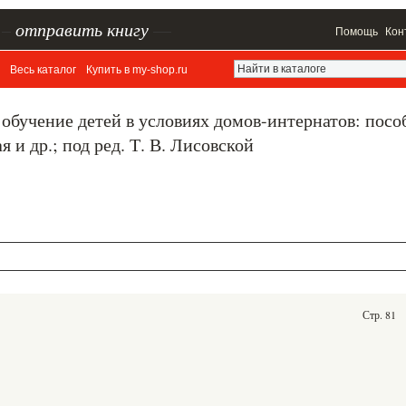
–
отправить книгу
—
Помощь
Кон
Весь каталог
Купить в my-shop.ru
 обучение детей в условиях домов-интернатов: посо
я и др.; под ред. Т. В. Лисовской
Стр. 81