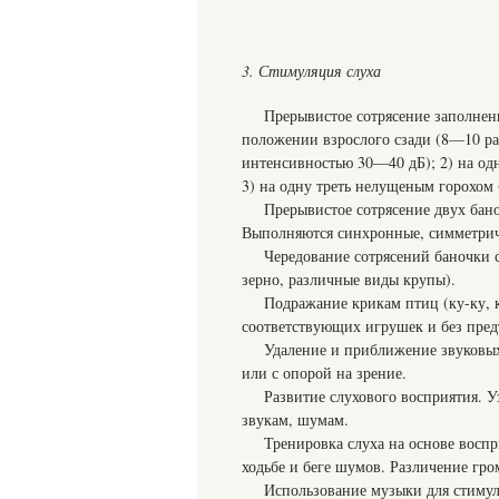
3. Стимуляция слуха
Прерывистое сотрясение заполнен
положении взрослого сзади (8—10 раз
интенсивностью 30—40 дБ); 2) на одн
3) на одну треть нелущеным горохом 
Прерывистое сотрясение двух бано
Выполняются синхронные, симметричн
Чередование сотрясений баночки с
зерно, различные виды крупы).
Подражание крикам птиц (ку-ку, к
соответствующих игрушек и без пред
Удаление и приближение звуковых
или с опорой на зрение.
Развитие слухового восприятия. 
звукам, шумам.
Тренировка слуха на основе вос
ходьбе и беге шумов. Различение гро
Использование музыки для стимул