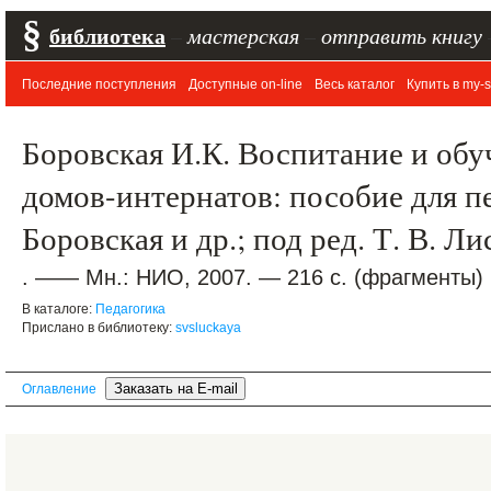
§
библиотека
–
мастерская
–
отправить книгу
Последние поступления
Доступные on-line
Весь каталог
Купить в my-s
Боровская И.К. Воспитание и обу
домов-интернатов: пособие для пе
Боровская и др.; под ред. Т. В. Л
. —— Мн.: НИО, 2007. — 216 с. (фрагменты)
В каталоге:
Педагогика
Прислано в библиотеку:
svsluckaya
Оглавление