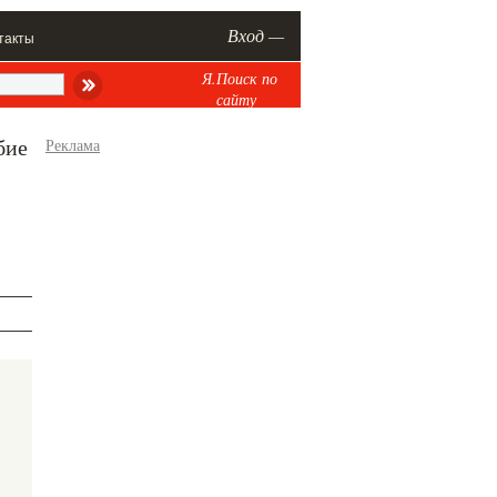
Вход —
такты
Я.Поиск по
сайту
бие
Реклама