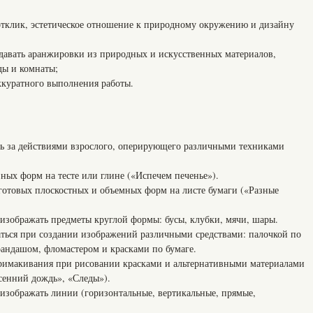
клик, эстетическое отношение к природному окружению и дизайну
давать аранжировки из природных и искусственных материалов,
ды и комнаты;
ккуратного выполнения работы.
ь за действиями взрослого, оперирующего различными техниками
ных форм на тесте или глине («Испечем печенье»).
 готовых плоскостных и объемных форм на листе бумаги («Разные
зображать предметы круглой формы: бусы, клубки, мячи, шары.
аться при создании изображений различными средствами: палочкой по
арандашом, фломастером и красками по бумаге.
римакивания при рисовании красками и альтернативными материалами
сенний дождь», «Следы»).
зображать линии (горизонтальные, вертикальные, прямые,