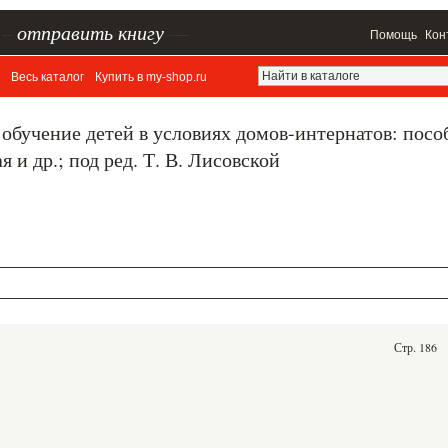
–
отправить книгу
—
Помощь
Кон
Весь каталог
Купить в my-shop.ru
 обучение детей в условиях домов-интернатов: посо
я и др.; под ред. Т. В. Лисовской
Стр. 186