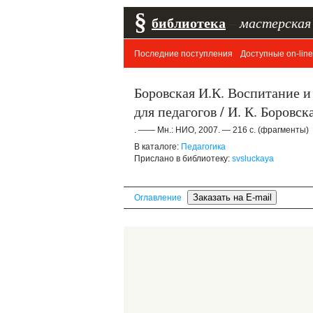
§
библиотека
–
мастерская
Последние поступления
Доступные on-line
Боровская И.К. Воспитание и
для педагогов / И. К. Боровска
. —— Мн.: НИО, 2007. — 216 с. (фрагменты)
В каталоге:
Педагогика
Прислано в библиотеку:
svsluckaya
Оглавление