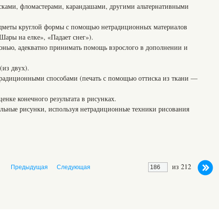
расками, фломастерами, карандашами, другими альтернативными
едметы круглой формы с помощью нетрадиционных материалов
ары на елке», «Падает снег»).
онью, адекватно принимать помощь взрослого в дополнении и
(из двух).
радиционными способами (печать с помощью оттиска из ткани —
ценке конечного результата в рисунках.
ельные рисунки, используя нетрадиционные техники рисования
из 212
Предыдущая
Следующая