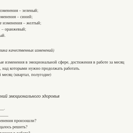
зменения – зеленый;
менения – синий;
 изменения – желтый;
 – оранжевый;
ый.
тика качественных изменений)
е изменения в эмоциональной сфере, достижения в работе за месяц
ы, над которыми нужно продолжать работать.
й месяц (квартал, полугодие)
ний эмоционального здоровья
__.
_____
нения произошли?
алось решить?
ения в работе?