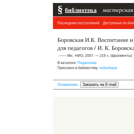
§
библиотека
–
мастерская
Последние поступления
Доступные on-line
Боровская И.К. Воспитание и
для педагогов / И. К. Боровска
. —— Мн.: НИО, 2007. — 216 с. (фрагменты)
В каталоге:
Педагогика
Прислано в библиотеку:
svsluckaya
Оглавление