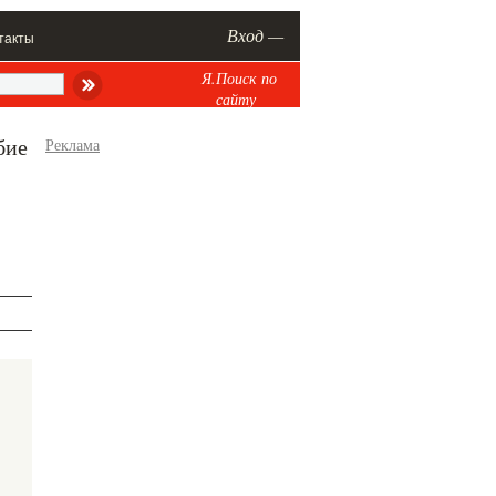
Вход —
такты
Я.Поиск по
сайту
бие
Реклама