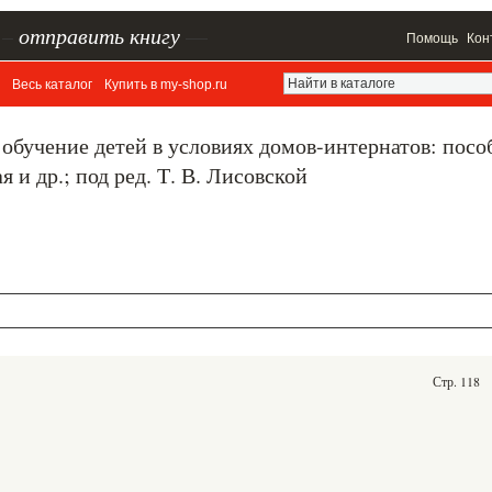
–
отправить книгу
—
Помощь
Кон
Весь каталог
Купить в my-shop.ru
 обучение детей в условиях домов-интернатов: посо
я и др.; под ред. Т. В. Лисовской
Стр. 118