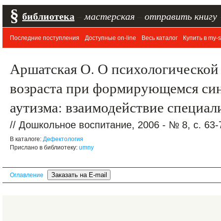
§
библиотека
–
мастерская
–
отправить книгу
Последние поступления
Доступные on-line
Весь каталог
Купить в my-s
Аршатская О. О психологической
возраста при формирующемся син
аутизма: взаимодействие специал
// Дошкольное воспитание, 2006 - № 8, с. 63-
В каталоге:
Дефектология
Прислано в библиотеку:
umny
Оглавление