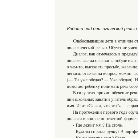
Работа над диалогической речью
Слабослышащие дети в отличие от
диалогической речью. Обучение умени
Диалог, как отмечалось в предыду
диалоге всегда очевидны побудительн
о чем-то, высказать просьбу, желание
легким: отвечая на вопрос, можно ч
(— Ты уже обедал? — Уже обедал). Н
помогает ребенку понимать речь собе
В силу этих причин обучение реч
дни школьных занятий учитель обраща
имя. Или: «Скажи, что это?» — спраш
На протяжении первого года обуч
диалоги в вопросно-ответной форме:
- Где лежит мяч? На столе.
- Куда ты спрятал ручку? В портфе
- Какой сегодня день? Среда.