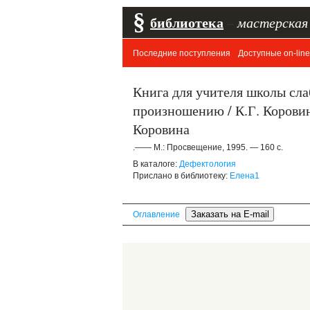
§
библиотека
–
мастерская
Последние поступления
Доступные on-line
Книга для учителя школы сла
произношению / К.Г. Коровин,
Коровина
.—— М.: Просвещение, 1995. — 160 с.
В каталоге:
Дефектология
Прислано в библиотеку:
Елена1
Оглавление