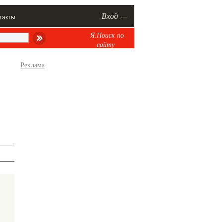
Вход —
такты
Я.Поиск по
сайту
Реклама