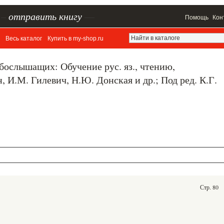
–
отправить книгу
—
Помощь
Кон
Весь каталог
Купить в my-shop.ru
бослышащих: Обучение рус. яз., чтению,
 И.М. Гилевич, Н.Ю. Донская и др.; Под ред. К.Г.
Стр. 80