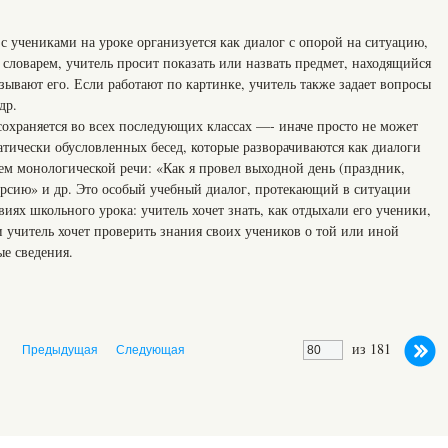
с учениками на уроке организуется как диалог с опорой на ситуацию,
д словарем, учитель просит показать или назвать предмет, находящийся
азывают его. Если работают по картинке, учитель также задает вопросы
др.
сохраняется во всех последующих классах —- иначе просто не может
матически обусловленных бесед, которые разворачиваются как диалоги
ем монологической речи: «Как я провел выходной день (праздник,
урсию» и др. Это особый учебный диалог, протекающий в ситуации
виях школьного урока: учитель хочет знать, как отдыхали его ученики,
 учитель хочет проверить знания своих учеников о той или иной
ые сведения.
из 181
Предыдущая
Следующая