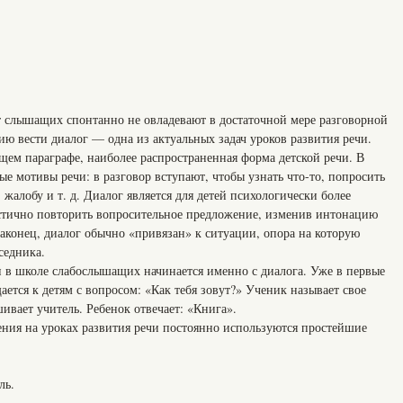
 слышащих спонтанно не овладевают в достаточной мере разговорной
ю вести диалог — одна из актуальных задач уроков развития речи.
щем параграфе, наиболее распространенная форма детской речи. В
ые мотивы речи: в разговор вступают, чтобы узнать что-то, попросить
, жалобу и т. д. Диалог является для детей психологически более
астично повторить вопросительное предложение, изменив интонацию
аконец, диалог обычно «привязан» к ситуации, опора на которую
седника.
и в школе слабослышащих начинается именно с диалога. Уже в первые
ется к детям с вопросом: «Как тебя зовут?» Ученик называет свое
ивает учитель. Ребенок отвечает: «Книга».
ения на уроках развития речи постоянно используются простейшие
ль.