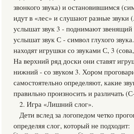
звонкого звука) и остановившимся (сим
идут в «лес» и слушают разные звуки (А
услышат звук 3 - поднимают звенящий 
услышат звук С - символ глухого звука
находят игрушки со звуками С, 3 (сова, 
На верхний ряд доски они ставят игруш
нижний - со звуком 3. Хором проговар
самостоятельно определяют, какие зву
правильно произносить и различать (
2. Игра «Лишний слог».
Дети вслед за логопедом четко прого
определяя слог, который не подходит:
Са — са — са — са — за
Со — со — со — со — зо