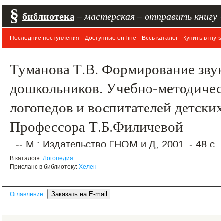
§
библиотека
–
мастерская
–
отправить книгу
Последние поступления
Доступные on-line
Весь каталог
Купить в my-s
Туманова Т.В. Формирование зву
дошкольников. Учебно-методичес
логопедов и воспитателей детских
Профессора Т.Б.Филичевой
. -- М.: Издательство ГНОМ и Д, 2001. - 48 с
В каталоге:
Логопедия
Прислано в библиотеку:
Хелен
Оглавление