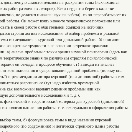
ть достаточную самостоятельность в раскрытии темы (исключаются
ых работ различных авторов). Если студент и берет в качестве
конечно, не делается никакая научная работа), то он перерабатывает их
ей работы. Он может взять какое-то теоретическое положение или
овать в своей работе с обязательной ссылкой на источник.
даться строгая логика исследования: а) выбор проблемы в реальной
темы исследования в курсовой или дипломной работе; б) описание
акие конкретные трудности в ее решении встречают практики —
ли; в) анализ проблемы с точки зрения научной психологии (здесь как
ом теоретические знания по различным отраслям психологической
оторыми он овладел в процессе обучения); г) выводы из анализа
чин возникновения и существования данной проблемы (почему она
ть?) и рекомендации автора курсовой (или дипломной) работы о том,
опытаться разрешить ее (тут надо избегать чрезмерной
ение как возможный вариант решения проблемы или как
щую дополнительного исследования и т. д.).
фактический и теоретический материал для курсовой (дипломной)
а технология написания работы, т. е. текстуального оформления работы
 выбор темы, б) формулировка темы в виде названия курсовой
 подробного (по содержанию) и логически стройного плана работы