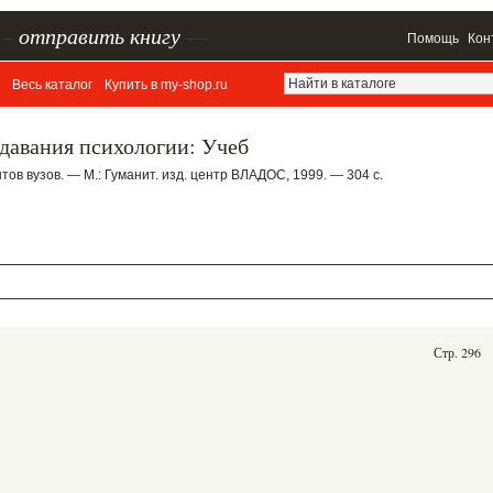
–
отправить книгу
—
Помощь
Кон
Весь каталог
Купить в my-shop.ru
давания психологии: Учеб
тов вузов. — М.: Гуманит. изд. центр ВЛАДОС, 1999. — 304 с.
Стр. 296