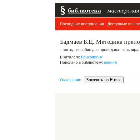
§
библиотека
–
мастерская
Последние поступления
Доступные on-line
Бадмаев Б.Ц. Методика препо
.--метод, пособие для преподават. и аспиран
В каталоге:
Психология
Прислано в библиотеку:
еления
Оглавление