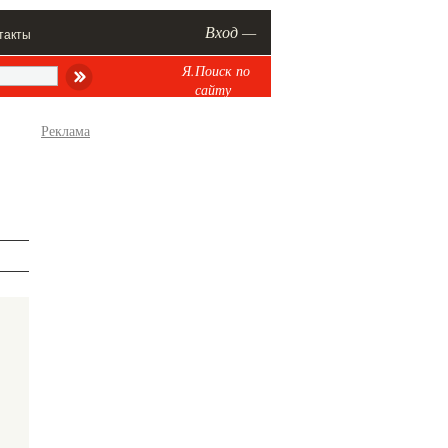
Вход —
такты
Я.Поиск по
сайту
Реклама