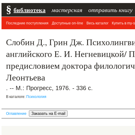
§
библиотека
–
мастерская
–
отправить книгу
Последние поступления
Доступные on-line
Весь каталог
Купить в my-s
Слобин Д., Грин Дж. Психолингви
английского Е. И. Негневицкой/ 
предисловием доктора филологиче
Леонтьева
. -- М.: Прогресс, 1976. - 336 с.
В каталоге:
Психология
Оглавление