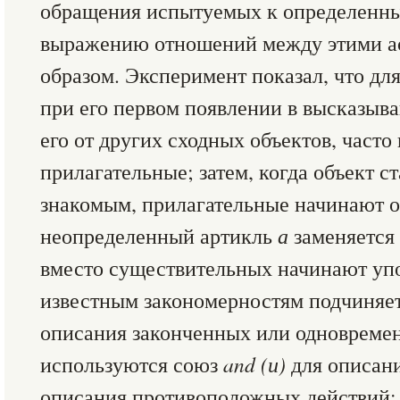
обращения испы­туемых к определенны
выражению отношений между этими а
обра­зом. Эксперимент показал, что дл
при его первом появлении в высказыв
его от других сходных объектов, часто
прилагательные; затем, когда объект ст
знакомым, прилагательные начинают оп
неопределенный артикль
а
заменяется
вместо существительных начинают упо
известным закономерностям подчиняет
описания закончен­ных или одновреме
используются союз
and
(и)
для описани
описания противоположных действий;