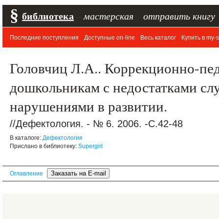
§
библиотека
–
мастерская
–
отправить книгу
Последние поступления
Доступные on-line
Весь каталог
Купить в my-s
Головчиц Л.А.. Коррекционно-пе
дошкольникам с недостатками сл
нарушениями в развитии.
//Дефектология. - № 6. 2006. -С.42-48
В каталоге:
Дефектология
Прислано в библиотеку:
Supergirl
Оглавление