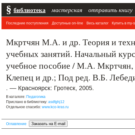
§
библиотека
–
мастерская
–
отправить книгу
Последние поступления
Доступные on-line
Весь каталог
Купить в my-s
Мкртчян М.А. и др. Теория и тех
учебных занятий. Начальный кур
учебное пособие / М.А. Мкртчян, 
Клепец и др.; Под ред. В.Б. Лебе
. –– Красноярск: Гротеск, 2005.
В каталоге:
Педагогика
Прислано в библиотеку:
asdfghj12
Отдельное спасибо:
www.kco-kras.ru
Оглавление