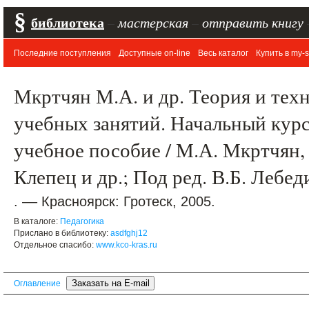
§
библиотека
–
мастерская
–
отправить книгу
Последние поступления
Доступные on-line
Весь каталог
Купить в my-s
Мкртчян М.А. и др. Теория и тех
учебных занятий. Начальный кур
учебное пособие / М.А. Мкртчян, 
Клепец и др.; Под ред. В.Б. Лебе
. –– Красноярск: Гротеск, 2005.
В каталоге:
Педагогика
Прислано в библиотеку:
asdfghj12
Отдельное спасибо:
www.kco-kras.ru
Оглавление