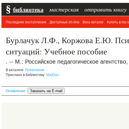
§
библиотека
–
мастерская
–
отправить книгу
Последние поступления
Доступные on-line
Весь каталог
Купить в my-s
Бурлачук Л.Ф., Коржова Е.Ю. Пс
ситуаций: Учебное пособие
. -- М.: Российское педагогическое агентство, 
В каталоге:
Психология
Прислано в библиотеку:
VooDoo
Оглавление