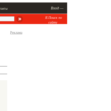
Вход —
такты
Я.Поиск по
сайту
Реклама