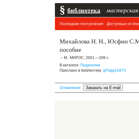
§
библиотека
–
мастерская
Последние поступления
Доступные on-line
Михайлова Н. Н., Юсфин С.М
пособие
.-- М.: МИРОС, 2001.—208 с.
В каталоге:
Педагогика
Прислано в библиотеку:
gFGgg1G675
Оглавление