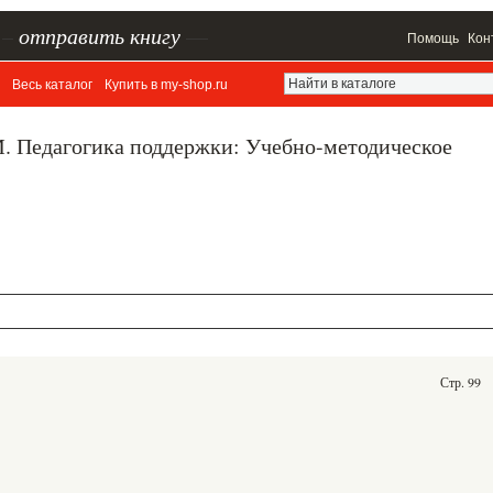
–
отправить книгу
—
Помощь
Кон
Весь каталог
Купить в my-shop.ru
. Педагогика поддержки: Учебно-методическое
Стр. 99