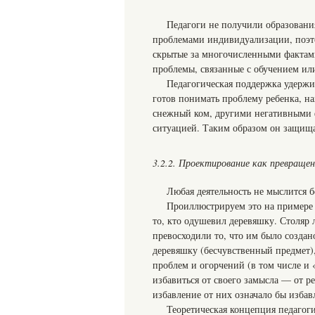
Педагоги не получили образования
проблемами индивидуализации, поэто
скрытые за многочисленными фактам
проблемы, связанные с обучением ил
Педагогическая поддержка удержив
готов понимать проблему ребенка, на
снежный ком, другими негативными ф
ситуацией. Таким образом он защищае
3.2.2. Проектирование как превраще
Любая деятельность не мыслится б
Проиллюстрируем это на примере 
то, кто одушевил деревяшку. Столяр 
превосходили то, что им было созда
деревяшку (бесчувственный предмет)
проблем и огорчений (в том числе и «
избавиться от своего замысла — от р
избавление от них означало бы изба
Теоретическая концепция педагог