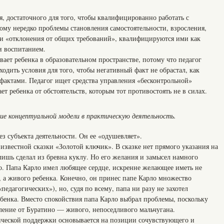
, достаточного для того, чтобы квалифицированно работать с
му нередко проблемы становления самостоятельности, взросления,
и «отклонения от общих требований», квалифицируются ими как
и воспитанием.
ает ребенка в образовательном пространстве, потому что педагог
ходить условия для того, чтобы негативный факт не обрастал, как
актами. Педагог ищет средства управления «бесконтрольной»
т ребенка от обстоятельств, которым тот противостоять не в силах.
ние концептуальной модели в практическую деятельность.
ез субъекта деятельности. Он ее «одушевляет».
известной сказки «Золотой ключик». В сказке нет прямого указания на
лишь сделал из бревна куклу. Но его желания и замысел намного
но. Папа Карло имел любящее сердце, искренне желающее иметь не
, а живого ребенка. Конечно, он принес папе Карло множество
педагогических»), но, судя по всему, папа ни разу не захотел
ебенка. Вместо спокойствия папа Карло выбрал проблемы, поскольку
вление от Буратино — живого, непоседливого мальчугана.
ической поддержки основывается на позиции сочувствующего и