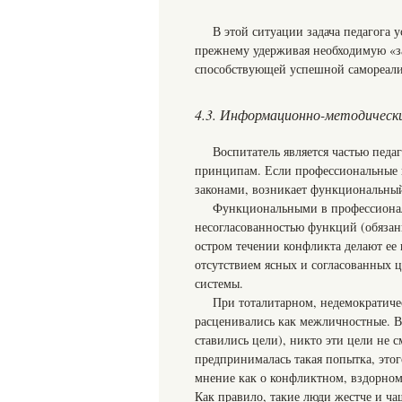
В этой ситуации задача педагога у
прежнему удерживая необходимую «за
способствующей успешной самореали
4.3. Информационно-методическ
Воспитатель является частью пед
принципам. Если профессиональные и
законами, возникает функциональны
Функциональными в профессионал
несогласованностью функций (обязан
остром течении конфликта делают ее
отсутствием ясных и согласованных ц
системы.
При тоталитарном, недемократиче
расценивались как межличностные. В э
ставились цели), никто эти цели не с
предпринималась такая попытка, этог
мнение как о конфликтном, вздорном
Как правило, такие люди жестче и ча