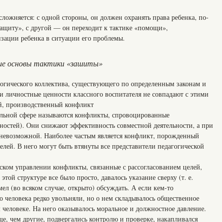
сложняется: с одной стороны, он должен охранять права ребенка, по-
щиту», с другой — он переходит к тактике «помощи»,
зации ребенка в ситуации его проблемы.
ие основы тактики «зашиты»
агогического коллектива, существующего по определенным законам и
 личностные ценности классного воспитателя не совпадают с этими
й, производственный конфликт
ьной сфере называются конфликты, спровоцированные
ностей). Они снижают эффективность совместной деятельности, а при
 невозможной. Наиболее частым является конфликт, порожденный
елей. В него могут быть втянуты все представители педагогической
ском управлении конфликты, связанные с рассогласованием целей,
той структуре все было просто, давалось указание сверху (т. е.
мел (во всяком случае, открыто) обсуждать. А если кем-то
о человека редко увольняли, но о нем складывалось общественное
 человеке. На него оказывалось моральное и должностное давление.
ще, чем другие, подвергались контролю и проверке, накапливался