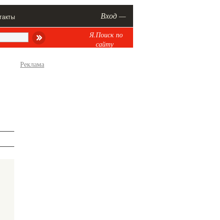
Вход —
такты
Я.Поиск по
сайту
Реклама