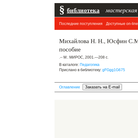
§
библиотека
–
мастерская
Последние поступления
Доступные on-line
Михайлова Н. Н., Юсфин С.М
пособие
.-- М.: МИРОС, 2001.—208 с.
В каталоге:
Педагогика
Прислано в библиотеку:
gFGgg1G675
Оглавление