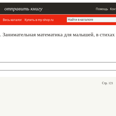
–
отправить книгу
—
Помощь
Кон
Весь каталог
Купить в my-shop.ru
я. Занимательная математика для малышей, в стихах
Стр. 121