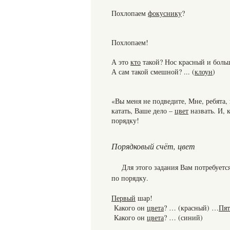
Похлопаем
фокуснику
?
Похлопаем!
А это
кто
такой? Нос красный и боль
А сам такой смешной? ... (
клоун
)
«Вы меня не подведите, Мне, ребята,
катать, Ваше дело –
цвет
назвать. И, 
порядку!
Порядковый счёт, цвет
Для этого задания Вам потребуетс
по порядку.
Первый
шар!
Какого он
цвета
? … (красный) …
Пя
Какого он
цвета
? … (синий)