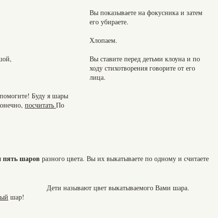
Вы показываете на фокусника и затем
его убираете.
Хлопаем.
шой,
Вы ставите перед детьми клоуна и по
ходу стихотворения говорите от его
лица.
 помогите! Буду я шары
конечно,
посчитать
По
пять шаров
я
разного цвета. Вы их выкатываете по одному и считаете
Дети называют цвет выкатываемого Вами шара.
тый
шар!