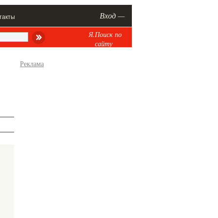
Вход —
такты
Я.Поиск по
сайту
Реклама