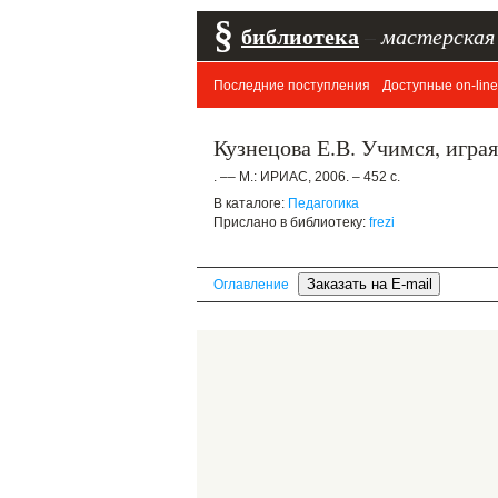
§
библиотека
–
мастерская
Последние поступления
Доступные on-line
Кузнецова Е.В. Учимся, игра
. –– М.: ИРИАС, 2006. – 452 с.
В каталоге:
Педагогика
Прислано в библиотеку:
frezi
Оглавление