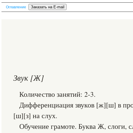
Оглавление
Звук [Ж]
Количество занятий: 2-3.
Дифференциация звуков [ж][ш] в про
[ш][з] на слух.
Обучение грамоте. Буква Ж, слоги, с