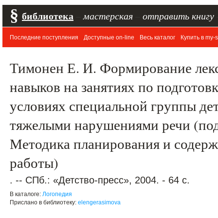
§
библиотека
–
мастерская
–
отправить книгу
Последние поступления
Доступные on-line
Весь каталог
Купить в my-s
Тимонен Е. И. Формирование лек
навыков на занятиях по подготовк
условиях специальной группы детс
тяжелыми нарушениями речи (под
Методика планирования и содерж
работы)
. -- СПб.: «Детство-пресс», 2004. - 64 с.
В каталоге:
Логопедия
Прислано в библиотеку:
elengerasimova