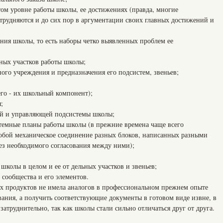
ом уровне работы школы, ее достижениях (правда, многие
атрудняются и до сих пор в аргументации своих главных достижений и
ния школы, то есть наборы четко выявленных проблем ее
ных участков работы школы;
ого учреждения и предназначения его подсистем, звеньев;
го - их школьный компонент);
;
й и управляющей подсистемы школы;
стемные планы работы школы (в прежние времена чаще всего
обой механическое соединение разных блоков, написанных разными
з необходимого согласования между ними);
колы в целом и ее от дельных участков и звеньев;
 сообщества и его элементов.
х продуктов не имела аналогов в профессиональном прежнем опыте
ания, а получить соответствующие документы в готовом виде извне, в
затруднительно, так как школы стали сильно отличаться друг от друга.