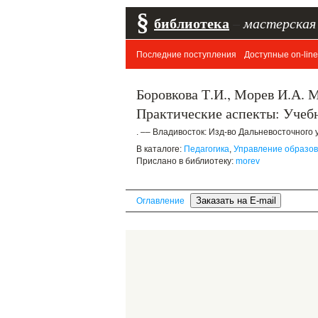
§
библиотека
–
мастерская
Последние поступления
Доступные on-line
Боровкова Т.И., Морев И.А. 
Практические аспекты: Учеб
. –– Владивосток: Изд-во Дальневосточного у
В каталоге:
Педагогика
,
Управление образо
Прислано в библиотеку:
morev
Оглавление