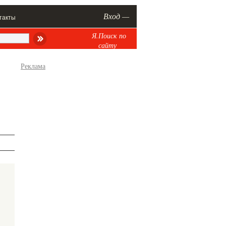
Вход —
такты
Я.Поиск по
сайту
Реклама