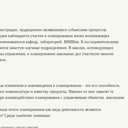
нистрации, традиционно являвшимися субъектами процессов
одня наблюдается участие в планировании вновь возникающих
поминавшихся кафедр, лабораторий, ВНИКов. К исследовательскому
ются зачастую научные подразделения. В школах, исповедующих
пы управления, в планировании школьных дел участвуют многие
хся.
ые изменения и нововведения в планировании - это его способность
по номенклатуре и качеству продукты. Именно от них зависят те
 при взаимодействии планирования с управляемым объектом, школьным
нные итоги планирования как вида деятельности являются
л? Среди наиболее значимых:
;
ального заказа школе;