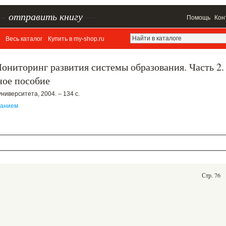
–
отправить книгу
—
Помощь
Кон
Весь каталог
Купить в my-shop.ru
Мониторинг развития системы образования. Часть 2.
ное пособие
ниверситета, 2004. – 134 с.
ванием
Стр. 76