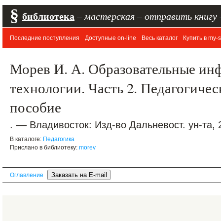
§
библиотека
–
мастерская
–
отправить книгу
Последние поступления
Доступные on-line
Весь каталог
Купить в my-s
Морев И. А. Образовательные и
технологии. Часть 2. Педагогиче
пособие
. –– Владивосток: Изд-во Дальневост. ун-та, 2
В каталоге:
Педагогика
Прислано в библиотеку:
morev
Оглавление