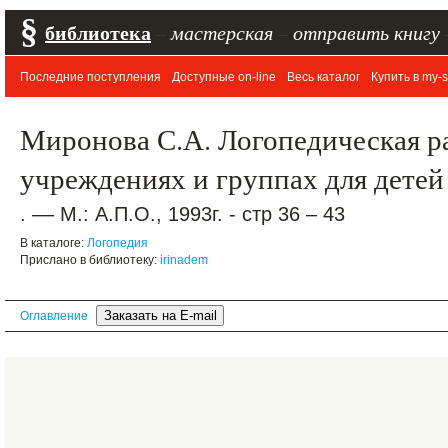
§
библиотека
–
мастерская
–
отправить книгу
Последние поступления
Доступные on-line
Весь каталог
Купить в my-s
Миронова С.А. Логопедическая р
учреждениях и группах для детей
. –– М.: А.П.О., 1993г. - стр 36 – 43
В каталоге:
Логопедия
Прислано в библиотеку:
irinadem
Оглавление