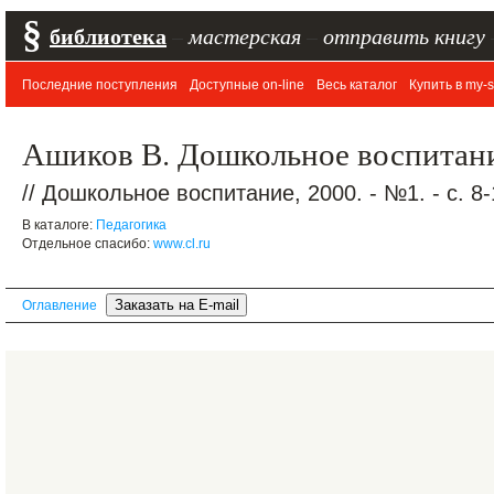
§
библиотека
–
мастерская
–
отправить книгу
Последние поступления
Доступные on-line
Весь каталог
Купить в my-s
Ашиков В. Дошкольное воспитани
// Дошкольное воспитание, 2000. - №1. - с. 8-
В каталоге:
Педагогика
Отдельное спасибо:
www.cl.ru
Оглавление