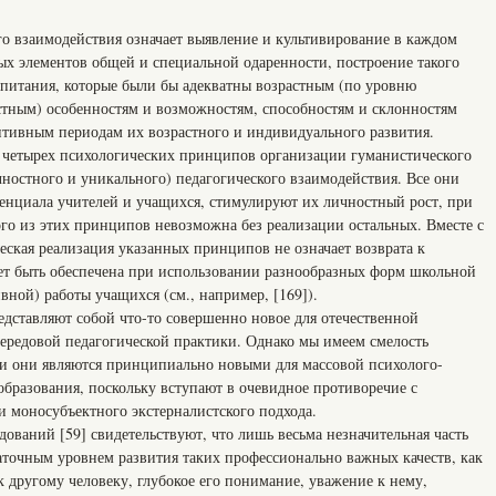
о взаимодействия означает выявление и культивирование в каждом
х элементов общей и специальной одаренности, построение такого
спитания, которые были бы адекватны возрастным (по уровню
тным) особенностям и возможностям, способностям и склонностям
зитивным периодам их возрастного и индивидуального развития.
х четырех психологических принципов организации гуманистического
ичностного и уникального) педагогического взаимодействия. Все они
тенциала учителей и учащихся, стимулируют их личностный рост, при
ого из этих принципов невозможна без реализации остальных. Вместе с
ческая реализация указанных принципов не означает возврата к
ет быть обеспечена при использовании разнообразных форм школьной
ной) работы учащихся (см., например, [169]).
едставляют собой что-то совершенно новое для отечественной
передовой педагогической практики. Однако мы имеем смелость
ии они являются принципиально новыми для массовой психолого-
образования, поскольку вступают в очевидное противоречие с
 моносубъектного экстерналистского подхода.
дований [59] свидетельствуют, что лишь весьма незначительная часть
таточным уровнем развития таких профессионально важных качеств, как
 другому человеку, глубокое его понимание, уважение к нему,