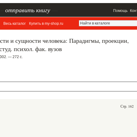
–
отправить книгу
—
Помощь
Кон
Весь каталог
Купить в my-shop.ru
сти и сущности человека: Парадигмы, проекции,
туд. психол. фак. вузов
002. — 272 с.
Стр. 162