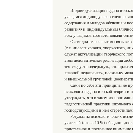
Индивидуализация педагогическог
учащемся индивидуально специфичны
содержания и методов обучения и во
развития) и индивидуальным (личнос
всех учащихся, соответствовали сен
Очевидна тесная взаимосвязь все
(т.е. диалогического, творческого, л
служат актуализации творческого по
этом действительная реализация люб
тем следует подчеркнуть, что практи
«парной педагогике», поскольку мож
и внешкольной групповой (кооператив
Сами по себе эти принципы не пр
психолого-педагогической теории и 
утверждать, что в таком их пониман
педагогической практики школьного 
господствующими в ней стереотипами
Результаты психологических иссле
учителей (около 10 %) обладают дос
пристальное и постоянное внимание к