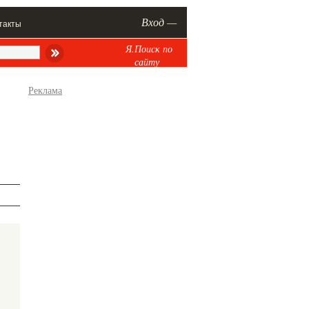
Вход —
такты
Я.Поиск по
сайту
Реклама