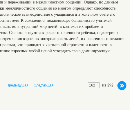
ств и переживаний в межличностном общении. Однако, по данным
ики межличностного общения во многом определяют способность
агогическое взаимодействие с учащимися и в конечном счете его
 воспитателя. К сожалению, подавляющее большинство учителей
никать во внутренний мир детей, в контекст их проблем и
тям. Слепота и глухота взрослого к личности ребенка, недоверие к
 стремления взрослых контролировать детей, их навязчивого желания
 ролями, что приводит к чрезмерной строгости и властности в
млению взрослых любой ценой утвердить свою доминирующую
из 292
Предыдущая
Следующая