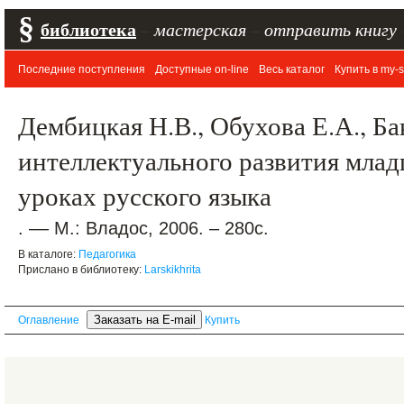
§
библиотека
–
мастерская
–
отправить книгу
Последние поступления
Доступные on-line
Весь каталог
Купить в my-s
Дембицкая Н.В., Обухова Е.А., Б
интеллектуального развития мла
уроках русского языка
. –– М.: Владос, 2006. – 280с.
В каталоге:
Педагогика
Прислано в библиотеку:
Larskikhrita
Оглавление
Купить