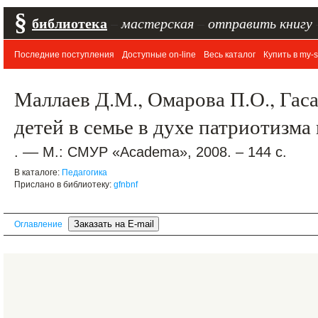
§
библиотека
–
мастерская
–
отправить книгу
Последние поступления
Доступные on-line
Весь каталог
Купить в my-s
Маллаев Д.М., Омарова П.О., Гас
детей в семье в духе патриотизм
. –– М.: СМУР «Academa», 2008. – 144 с.
В каталоге:
Педагогика
Прислано в библиотеку:
gfnbnf
Оглавление