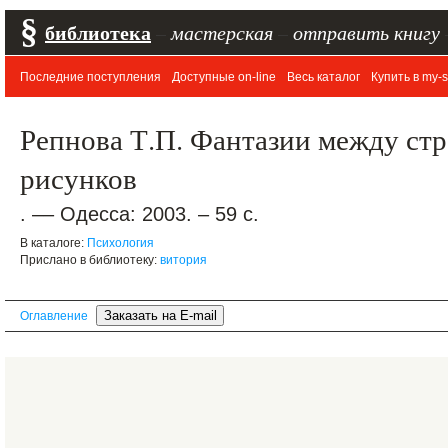
§
библиотека
–
мастерская
–
отправить книгу
Последние поступления
Доступные on-line
Весь каталог
Купить в my-s
Репнова Т.П. Фантазии между стр
рисунков
. –– Одесса: 2003. – 59 с.
В каталоге:
Психология
Прислано в библиотеку:
витория
Оглавление