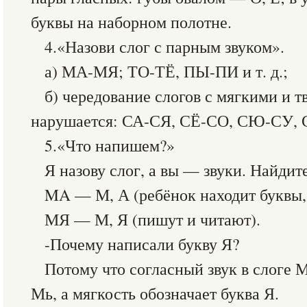
буквы на наборном полотне.
4.«Назови слог с парным звуком».
а) МА-МЯ; ТО-ТЁ, ПЫ-ПИ и т. д.;
б) чередование слогов с мягкими и 
нарушается: СА-СЯ, СЁ-СО, СЮ-СУ,
5.«Что напишем?»
Я назову слог, а вы — звуки. Найди
MA — М, А (ребёнок находит буквы, 
МЯ — М, Я (пишут и читают).
-Почему написали букву Я?
Потому что согласный звук в слоге
Мь, а мягкость обозначает буква Я.