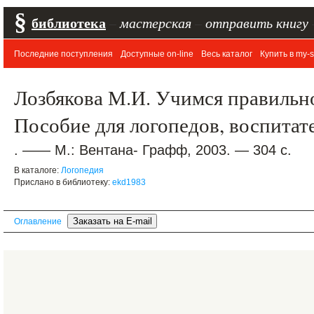
§
библиотека
–
мастерская
–
отправить книгу
Последние поступления
Доступные on-line
Весь каталог
Купить в my-s
Лозбякова М.И. Учимся правильно
Пособие для логопедов, воспитат
. —— М.: Вентана- Графф, 2003. — 304 с.
В каталоге:
Логопедия
Прислано в библиотеку:
ekd1983
Оглавление