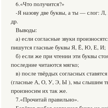
6.«Что получится?»
-Я назову две буквы, а ты — слог: Л
др.
Выводы:
а) если согласные звуки произносятс
пишутся гласные буквы Я, Ё, Ю, Е, И;
б) если же при чтении эти буквы сто
последние читаются мягко;
в) после твёрдых согласных ставятся
(гласные А, О, У, Э, Ы ), мы слышим т
произносим их так же.
7.«Прочитай правильно».