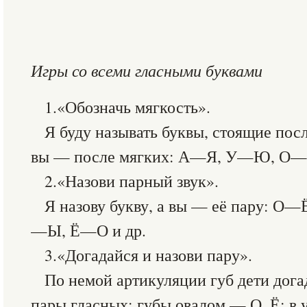
Игры со всеми гласными буквами
1.«Обозначь мягкость».
Я буду называть буквы, стоящие посл
вы — после мягких: А—Я, У—Ю, О
2.«Назови парный звук».
Я назову букву, а вы — её пару: 
—Ы, Ё—О и др.
3.«Догадайся и назови пару».
По немой артикуляции губ дети дог
пары гласных: губы овалом — О, Ё; в 