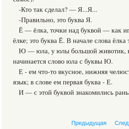
-Кто так сделал? — Я...Я...
-Правильно, это буква Я.
Ё — ёлка, точки над буквой — как и
ёлке; это буква Ё. В начале слова ёлка 
Ю — юла, у юлы большой животик, к
начинается слово юла с буквы Ю.
Е - ем что-то вкусное, нижняя челюс
язык; в слове ем первая буква - Е.
И — с этой буквой знакомились ран
Предыдущая
След