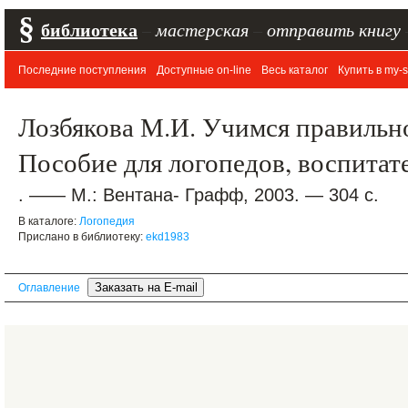
§
библиотека
–
мастерская
–
отправить книгу
Последние поступления
Доступные on-line
Весь каталог
Купить в my-s
Лозбякова М.И. Учимся правильно
Пособие для логопедов, воспитат
. —— М.: Вентана- Графф, 2003. — 304 с.
В каталоге:
Логопедия
Прислано в библиотеку:
ekd1983
Оглавление