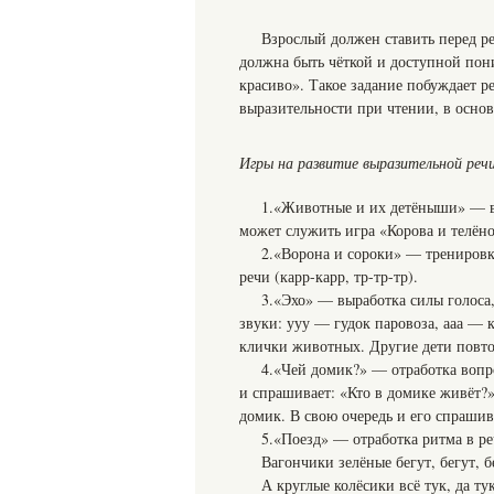
Взрослый должен ставить перед ре
должна быть чёткой и доступной пон
красиво». Такое задание побуждает р
выразительности при чтении, в осно
Игры на развитие выразительной реч
1.«Животные и их детёныши» — в
может служить игра «Корова и телёно
2.«Ворона и сороки» — тренировка
речи (карр-карр, тр-тр-тр).
3.«Эхо» — выработка силы голоса,
звуки: ууу — гудок паровоза, ааа — 
клички животных. Другие дети повто
4.«Чей домик?» — отработка вопр
и спрашивает: «Кто в домике живёт?»
домик. В свою очередь и его спрашив
5.«Поезд» — отработка ритма в реч
Вагончики зелёные бегут, бегут, б
А круглые колёсики всё тук, да тук