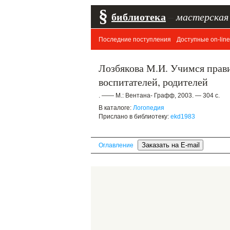
§
библиотека
–
мастерская
Последние поступления
Доступные on-line
Лозбякова М.И. Учимся прави
воспитателей, родителей
. —— М.: Вентана- Графф, 2003. — 304 с.
В каталоге:
Логопедия
Прислано в библиотеку:
ekd1983
Оглавление