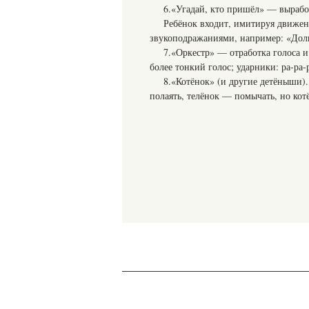
6.«Угадай, кто пришёл» — выработ
Ребёнок входит, имитируя движен
звукоподражаниями, например: «Долго
7.«Оркестр» — отработка голоса и
более тонкий голос; ударники: ра-ра
8.«Котёнок» (и другие детёныши).
полаять, телёнок — помычать, но кот