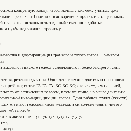
бёнком конкретную задачу, чтобы малыш знал, чему учиться; цель
иманию ребёнка: «Запомни стихотворение и прочитай его правильно,
ебёнка не только запомнить заданный текст, но и добиться
вном путём подражания взрослому.
и
ыработка и дифференциация громкого и тихого голоса. Примером
к».
 высокого и низкого голоса, замедленного и более быстрого темпа
 темпа, речевого дыхания. Одни дети громко и длительно произносят
крик ребёнка; слоги: ГА-ГА-ГА, КО-КО-КО; слова: ауу, имена людей,
ряют то же затихающим голосом, в том же темпе, но менее длительно.
осительной интонации, дикции, голоса. Один ребенок стучит (тук-тук)
 Ему отвечают голосами лисы, медведя, а он должен узнать, чей это
ают: «А ты кто?»
и и в движениях: тук-тук-тук, туту-ту, у-у-у.
егут,
, да тук.