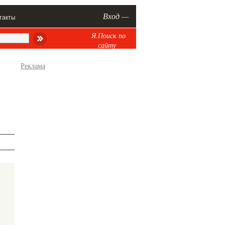
Вход —
такты
Я.Поиск по
сайту
Реклама