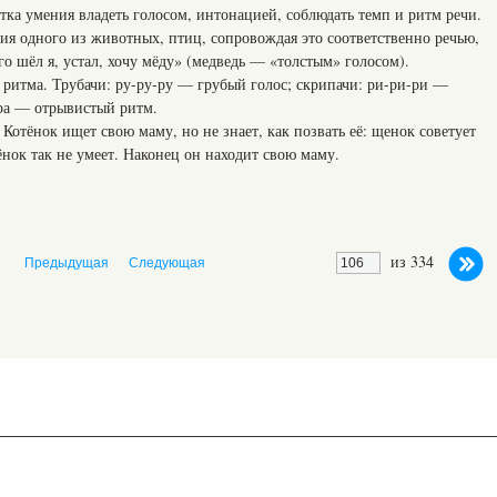
ка умения владеть голосом, интонацией, соблюдать темп и ритм речи.
ия одного из животных, птиц, сопровождая это соответственно речью,
 шёл я, устал, хочу мёду» (медведь — «толстым» голосом).
 ритма. Трубачи: ру-ру-ру — грубый голос; скрипачи: ри-ри-ри —
-ра — отрывистый ритм.
 Котёнок ищет свою маму, но не знает, как позвать её: щенок советует
ёнок так не умеет. Наконец он находит свою маму.
из 334
Предыдущая
Следующая