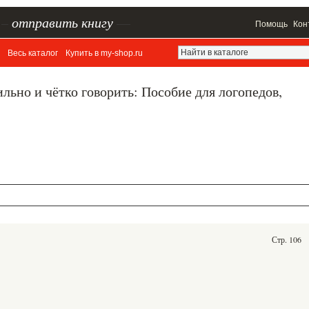
–
отправить книгу
—
Помощь
Кон
Весь каталог
Купить в my-shop.ru
льно и чётко говорить: Пособие для логопедов,
Стр. 106