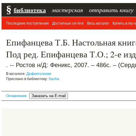
§
библиотека
–
мастерская
–
отправить книгу
Последние поступления
Доступные on-line
Весь каталог
Купить в my-s
Епифанцева Т.Б. Настольная книг
Под ред. Епифанцева Т.О.; 2-е изд
. -- Ростов н/Д: Феникс, 2007. – 486с. – (Сер
В каталоге:
Дефектология
Прислано в библиотеку:
Sacha
Оглавление