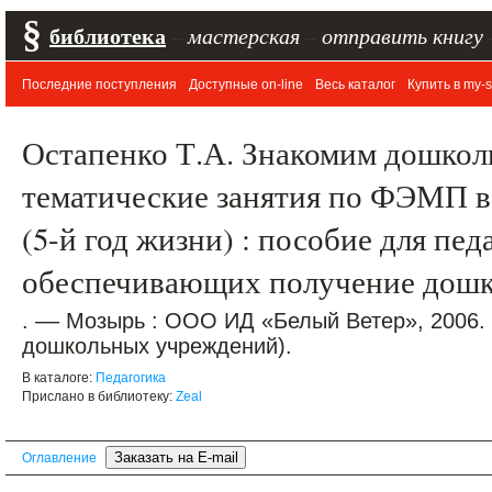
§
библиотека
–
мастерская
–
отправить книгу
Последние поступления
Доступные on-line
Весь каталог
Купить в my-s
Остапенко Т.А. Знакомим дошкол
тематические занятия по ФЭМП в
(5-й год жизни) : пособие для пе
обеспечивающих получение дошк
. –– Мозырь : ООО ИД «Белый Ветер», 2006.
дошкольных учреждений).
В каталоге:
Педагогика
Прислано в библиотеку:
Zeal
Оглавление