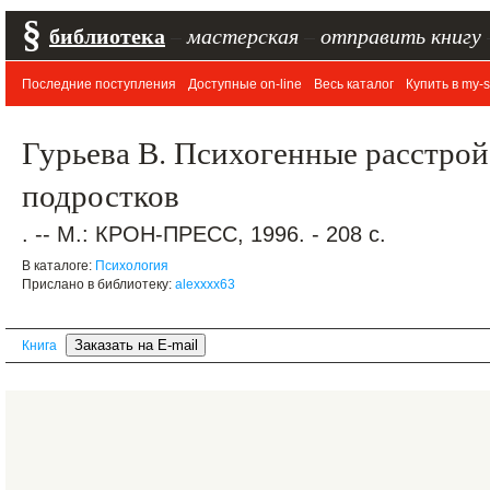
§
библиотека
–
мастерская
–
отправить книгу
Последние поступления
Доступные on-line
Весь каталог
Купить в my-s
Гурьева В. Психогенные расстрой
подростков
. -- М.: КРОН-ПРЕСС, 1996. - 208 с.
В каталоге:
Психология
Прислано в библиотеку:
alexxxx63
Книга